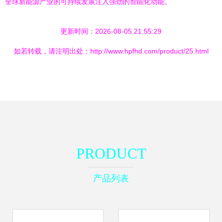
全球新能源产业的可持续发展注入强劲的智能化动能。
更新时间：2026-08-05 21:55:29
如若转载，请注明出处：http://www.hpfhd.com/product/25.html
PRODUCT
产品列表