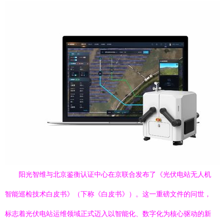
阳光智维与北京鉴衡认证中心在京联合发布了《光伏电站无人机
智能巡检技术白皮书》（下称《白皮书》）。这一重磅文件的问世，
标志着光伏电站运维领域正式迈入以智能化、数字化为核心驱动的新