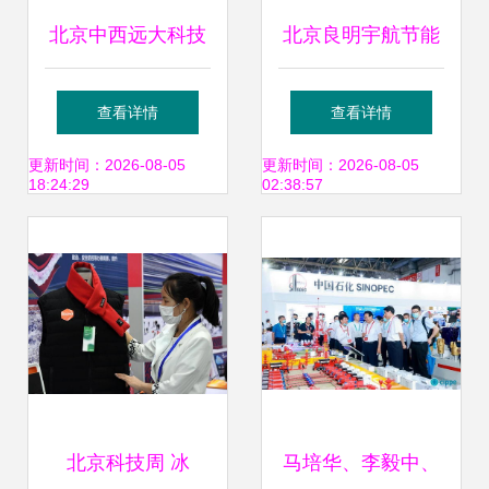
北京中西远大科技
北京良明宇航节能
仪器产品展示引领
动力装备技术开发
查看详情
查看详情
生物在线技术新潮
中心 节能动力技术
更新时间：2026-08-05
更新时间：2026-08-05
18:24:29
02:38:57
流
领域的创新先锋
北京科技周 冰
马培华、李毅中、